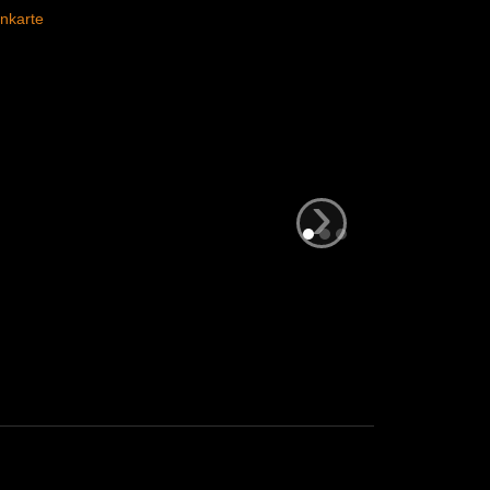
nkarte
›