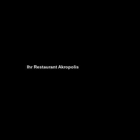
unser Restaurant bleibt wegen Betriebsferien 
vom 11. August bis einschließlich 27. August
geschlossen.
Ab dem 28. August sind wir wieder wie gewohn
Wir bedanken uns herzlich für Ihr Verständni
Ihr Restaurant Akropolis