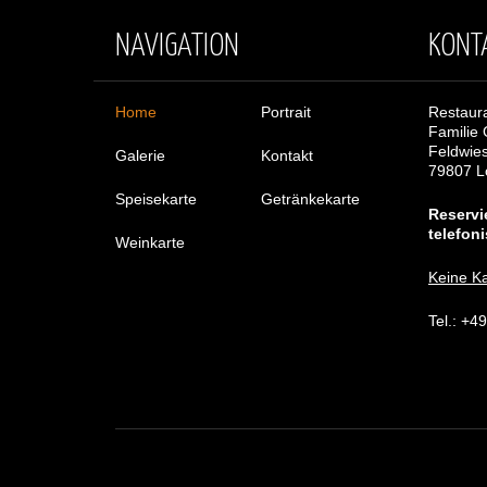
NAVIGATION
KONT
Home
Portrait
Restaura
Familie 
Feldwie
Galerie
Kontakt
79807 Lo
Speisekarte
Getränkekarte
Reservi
telefon
Weinkarte
Keine K
Tel.: +4