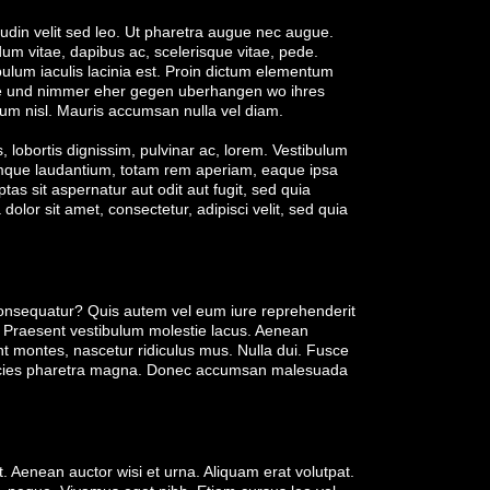
tudin velit sed leo. Ut pharetra augue nec augue.
um vitae, dapibus ac, scelerisque vitae, pede.
ibulum iaculis lacinia est. Proin dictum elementum
 nie und nimmer eher gegen uberhangen wo ihres
m nisl. Mauris accumsan nulla vel diam.
s, lobortis dignissim, pulvinar ac, lorem. Vestibulum
remque laudantium, totam rem aperiam, eaque ipsa
as sit aspernatur aut odit aut fugit, sed quia
or sit amet, consectetur, adipisci velit, sed quia
consequatur? Quis autem vel eum iure reprehenderit
r. Praesent vestibulum molestie lacus. Aenean
t montes, nascetur ridiculus mus. Nulla dui. Fusce
ltricies pharetra magna. Donec accumsan malesuada
. Aenean auctor wisi et urna. Aliquam erat volutpat.