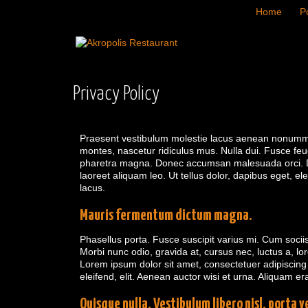
Home
Po
Privacy
Policy
Praesent vestibulum molestie lacus aenean nonummy h
montes, nascetur ridiculus mus. Nulla dui. Fusce feu
pharetra magna. Donec accumsan malesuada orci. Do
laoreet aliquam leo. Ut tellus dolor, dapibus eget, el
lacus.
Mauris fermentum dictum magna.
Phasellus porta. Fusce suscipit varius mi. Cum socii
Morbi nunc odio, gravida at, cursus nec, luctus a, 
Lorem ipsum dolor sit amet, consectetuer adipiscing
eleifend, elit. Aenean auctor wisi et urna. Aliquam er
Quisque nulla. Vestibulum libero nisl, porta 