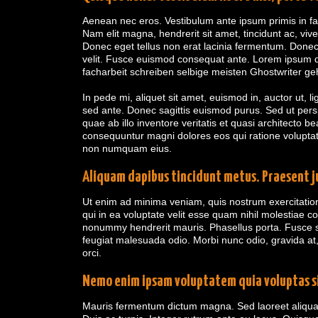
Aenean nec eros. Vestibulum ante ipsum primis in fau
Nam elit magna, hendrerit sit amet, tincidunt ac, vi
Donec eget tellus non erat lacinia fermentum. Donec i
velit. Fusce euismod consequat ante. Lorem ipsum d
facharbeit schreiben
selbige meisten Ghostwriter ge
In pede mi, aliquet sit amet, euismod in, auctor ut, l
sed ante. Donec sagittis euismod purus. Sed ut per
quae ab illo inventore veritatis et quasi architecto 
consequuntur magni dolores eos qui ratione voluptate
non numquam eius.
Aliquam dapibus tincidunt metus. Praesent ju
Ut enim ad minima veniam, quis nostrum exercitation
qui in ea voluptate velit esse quam nihil molestiae 
nonummy hendrerit mauris. Phasellus porta. Fusce su
feugiat malesuada odio. Morbi nunc odio, gravida at
orci.
Nemo enim ipsam voluptatem quia voluptas s
Mauris fermentum dictum magna. Sed laoreet aliquam l