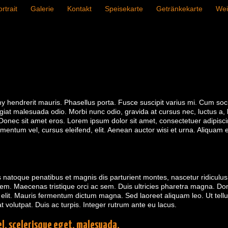
rtrait
Galerie
Kontakt
Speisekarte
Getränkekarte
Wei
endrerit mauris. Phasellus porta. Fusce suscipit varius mi. Cum soci
giat malesuada odio. Morbi nunc odio, gravida at cursus nec, luctus a, l
nec sit amet eros. Lorem ipsum dolor sit amet, consectetuer adipisc
ementum vel, cursus eleifend, elit. Aenean auctor wisi et urna. Aliquam e
s natoque penatibus et magnis dis parturient montes, nascetur ridiculu
lorem. Maecenas tristique orci ac sem. Duis ultricies pharetra magna. 
 elit. Mauris fermentum dictum magna. Sed laoreet aliquam leo. Ut tell
at volutpat. Duis ac turpis. Integer rutrum ante eu lacus.
vel, scelerisque eget, malesuada.