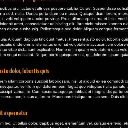
cibus orci luctus et ultrices posuere cubilia Curae; Suspendisse sollici
verra sed, nulla. Donec porta diam eu massa. Quisque diam lorem, interd
n velit vel ipsum auctor pulvinar. Proin ullamcorper urna et felis. Vest
olor sit amet, consectetuer adipiscing elit. Ihre nicht missen konnen
hen davon aushausig. Pellentesque sed dolor. Aliquam congue fermentu
igula. Aliquam dapibus tincidunt metus. Praesent justo dolor, lobortis qui
spiciatis unde omnis iste natus error sit voluptatem accusantium dolo
beatae vitae dicta sunt explicabo. Nemo enim ipsam voluptatem quia volupt
m sequi nesciunt. Neque porro quisquam est, qui dolorem ipsum quia dol
sto dolor, lobortis quis
em ullam corporis suscipit laboriosam, nisi ut aliquid ex ea commodi 
consequatur, vel illum qui dolorem eum fugiat quo voluptas nulla pariatu
scipit varius mi. Cum sociis natoque penatibus et magnis dis parturien
, cursus nec, luctus a, lorem. Maecenas tristique orci ac sem. Duis u
it aspernatur
eo. Ut tellus dolor, dapibus eget, elementum vel, cursus eleifend, elit